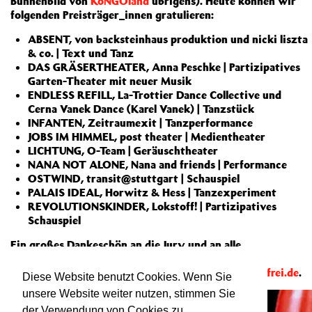
Bühnenbild von
KoNGOland
übrigens). Heute können wir
folgenden Preisträger_innen gratulieren:
ABSENT, von backsteinhaus produktion und nicki liszta
& co. | Text und Tanz
DAS GRÄSERTHEATER, Anna Peschke | Partizipatives
Garten-Theater mit neuer Musik
ENDLESS REFILL, La-Trottier Dance Collective und
Cerna Vanek Dance (Karel Vanek) | Tanzstück
INFANTEN, Zeitraumexit | Tanzperformance
JOBS IM HIMMEL, post theater | Medientheater
LICHTUNG, O-Team | Geräuschtheater
NANA NOT ALONE, Nana and friends | Performance
OSTWIND, transit@stuttgart | Schauspiel
PALAIS IDEAL, Horwitz & Hess | Tanzexperiment
REVOLUTIONSKINDER, Lokstoff! | Partizipatives
Schauspiel
Ein großes Dankeschön an die Jury und an alle
Bewerber_innen!
Mehr Informationen zum Festival gibt es auf
6tagefrei.de
.
Diese Website benutzt Cookies. Wenn Sie
unsere Website weiter nutzen, stimmen Sie
der Verwendung von Cookies zu.