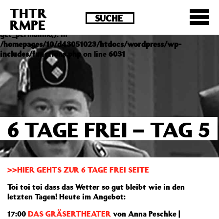
THTR
Deprecated
: Die Funktion post_permalink ist seit
RMPE
Version 4.4.0 veraltet! Verwende stattdessen
get_permalink(). in
/homepages/10/d43051023/htdocs/wordpress/wp-
includes/functions.php
on line
6031
6 TAGE FREI – TAG 5
>>HIER GEHTS ZUR 6 TAGE FREI SEITE
Toi toi toi dass das Wetter so gut bleibt wie in den
letzten Tagen! Heute im Angebot:
17:00
DAS GRÄSERTHEATER
von Anna Peschke |