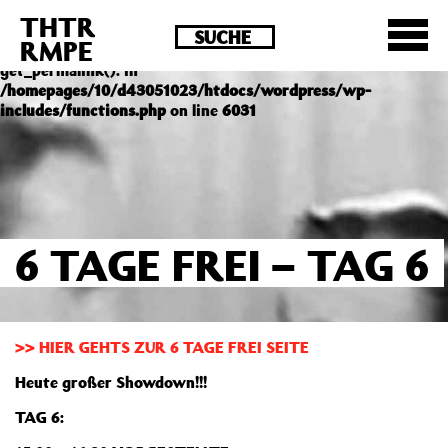
THTR
Deprecated
: Die Funktion post_permalink ist seit
RMPE
Version 4.4.0 veraltet! Verwende stattdessen
get_permalink(). in
/homepages/10/d43051023/htdocs/wordpress/wp-
includes/functions.php
on line
6031
6 TAGE FREI – TAG 6
>> HIER GEHTS ZUR 6 TAGE FREI SEITE
Heute großer Showdown!!!
TAG 6: