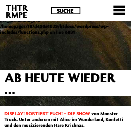
THTR
Deprecated
: Die Funktion post_permalink ist seit
RMPE
Version 4.4.0 veraltet! Verwende stattdessen
get_permalink(). in
/homepages/10/d43051023/htdocs/wordpress/wp-
includes/functions.php
on line
6031
AB HEUTE WIEDER
…
DISPLAY! SORTIERT EUCH! – DIE SHOW
von Monster
Truck. Unter anderem mit Alice im Wunderland, Konfetti
und den musizierenden Hare Krishnas.