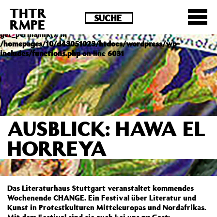
THTR
Deprecated
: Die Funktion post_permalink ist seit
RMPE
Version 4.4.0 veraltet! Verwende stattdessen
get_permalink(). in
/homepages/10/d43051023/htdocs/wordpress/wp-
includes/functions.php
on line
6031
AUSBLICK: HAWA EL
HORREYA
Das Literaturhaus Stuttgart veranstaltet kommendes
Wochenende CHANGE. Ein Festival über Literatur und
Kunst in Protestkulturen Mitteleuropas und Nordafrikas.