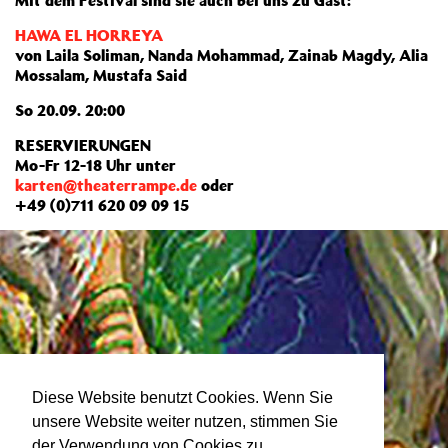
Mit dem Festival sind sie auch bei uns zu Gast:
HAWA EL HORREYA
von Laila Soliman, Nanda Mohammad, Zainab Magdy, Alia
Mossalam, Mustafa Said
So 20.09. 20:00
RESERVIERUNGEN
Mo-Fr 12-18 Uhr unter
karten@theaterrampe.de
oder
+49 (0)711 620 09 09 15
Diese Website benutzt Cookies. Wenn Sie
unsere Website weiter nutzen, stimmen Sie
der Verwendung von Cookies zu.