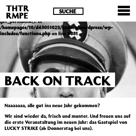
THTR
Deprecated
: Die Funktion post_permalink ist seit
RMPE
Version 4.4.0 veraltet! Verwende stattdessen
get_permalink(). in
/homepages/10/d43051023/htdocs/wordpress/wp-
includes/functions.php
on line
6031
BACK ON TRACK
Naaaaaaa, alle gut ins neue Jahr gekommen?
Wir sind wieder da, frisch und munter. Und freuen uns auf
die erste Veranstaltung im neuen Jahr: das Gastspiel von
LUCKY STRIKE (ab Donnerstag bei uns).