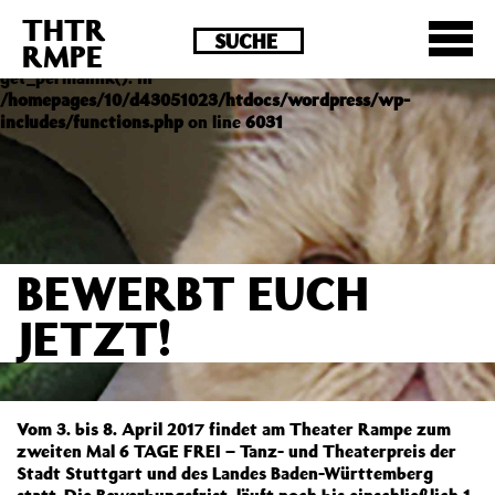
THTR
Deprecated
: Die Funktion post_permalink ist seit
RMPE
Version 4.4.0 veraltet! Verwende stattdessen
get_permalink(). in
/homepages/10/d43051023/htdocs/wordpress/wp-
includes/functions.php
on line
6031
BEWERBT EUCH
JETZT!
Vom 3. bis 8. April 2017 findet am Theater Rampe zum
zweiten Mal 6 TAGE FREI – Tanz- und Theaterpreis der
Stadt Stuttgart und des Landes Baden-Württemberg