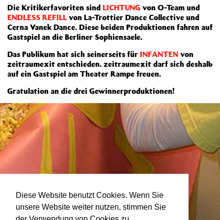
Die Kritikerfavoriten sind
LICHTUNG
von O-Team und
ENDLESS REFILL
von La-Trottier Dance Collective und
Cerna Vanek Dance. Diese beiden Produktionen fahren auf
Gastspiel an die Berliner Sophiensaele.
Das Publikum hat sich seinerseits für
INFANTEN
von
zeitraumexit entschieden. zeitraumexit darf sich deshalb
auf ein Gastspiel am Theater Rampe freuen.
Gratulation an die drei Gewinnerproduktionen!
Diese Website benutzt Cookies. Wenn Sie
unsere Website weiter nutzen, stimmen Sie
der Verwendung von Cookies zu.