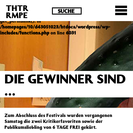
THTR
Deprecated
: Die Funktion post_permalink ist seit
RMPE
Version 4.4.0 veraltet! Verwende stattdessen
get_permalink(). in
/homepages/10/d43051023/htdocs/wordpress/wp-
includes/functions.php
on line
6031
DIE GEWINNER SIND
…
Zum Abschluss des Festivals wurden vergangenen
Samstag die zwei Kritikerfavoriten sowie der
Publikumsliebling von 6 TAGE FREI gekürt.