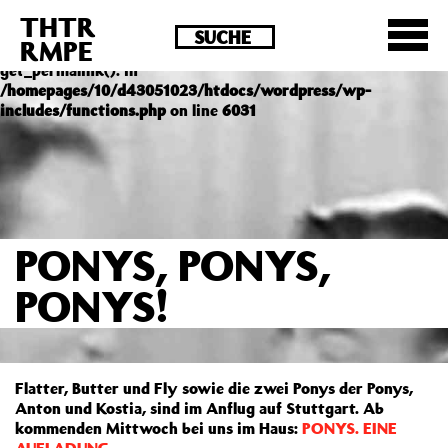
THTR
Deprecated
: Die Funktion post_permalink ist seit
RMPE
Version 4.4.0 veraltet! Verwende stattdessen
get_permalink(). in
/homepages/10/d43051023/htdocs/wordpress/wp-
includes/functions.php
on line
6031
PONYS, PONYS,
PONYS!
Flatter, Butter und Fly sowie die zwei Ponys der Ponys,
Anton und Kostia, sind im Anflug auf Stuttgart. Ab
kommenden Mittwoch bei uns im Haus:
PONYS. EINE