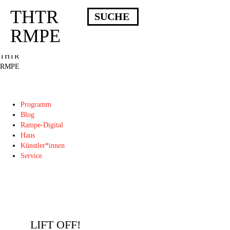
THTR
Deprecated
: Die Funktion post_permalink ist seit Version 4.4.0 veraltet!
Verwende stattdessen get_permalink(). in
RMPE
/homepages/10/d43051023/htdocs/wordpress/wp-includes/functions.php
on
line
6031
THTR
RMPE
Programm
Blog
Rampe-Digital
Haus
Künstler*innen
Service
LIFT OFF!