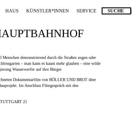
ende stattdessen get_permalink(). in
/homepages/10/d43051023/htdocs/wordpr
HAUS
KÜNSTLER*INNEN
SERVICE
 HAUPTBAHNHOF
.000 Menschen demonstrierend durch die Straßen zogen oder
Schlossgarten – man kann es kaum mehr glauben – eine wilde
ierung Wasserwerfer auf ihre Bürger.
ezeichneten Dokumentarfilm von BÖLLER UND BROT über
 Bauprojekt. Im Anschluss Filmgespräch mit den
TUTTGART 21