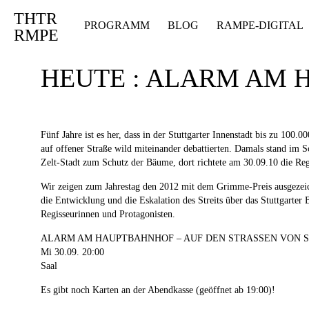
THTR
Deprecated
: Die Funktion post_permalink ist seit Version 4.4.0 veraltet! Verw
PROGRAMM
BLOG
RAMPE-DIGITAL
RMPE
HEUTE : ALARM AM
Fünf Jahre ist es her, dass in der Stuttgarter Innenstadt bis zu 100
auf offener Straße wild miteinander debattierten. Damals stand im 
Zelt-Stadt zum Schutz der Bäume, dort richtete am 30.09.10 die Reg
Wir zeigen zum Jahrestag den 2012 mit dem Grimme-Preis ausg
die Entwicklung und die Eskalation des Streits über das Stuttgarter
Regisseurinnen und Protagonisten.
ALARM AM HAUPTBAHNHOF – AUF DEN STRASSEN VON S
Mi 30.09. 20:00
Saal
Es gibt noch Karten an der Abendkasse (geöffnet ab 19:00)!