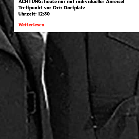
ACHTUNG: heute nur mit individueller Anreise!
Treffpunkt vor Ort: Dorfplatz
Uhrzeit: 12:30
Weiterlesen