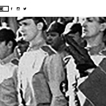
ges/10/d43051023/htdocs/wordpress/wp-