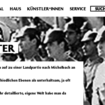
.0 veraltet! Verwende stattdessen get_permalink(). in
/homepa
AL
HAUS
KÜNSTLER*INNEN
SERVICE
TER
 auf zu einer Landpartie nach Michelbach an
hiedlichen Ebenen als unterhaltsam, ja oft
r detaillierte, eigene Welt habe man da