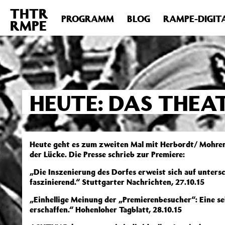
THTR
Deprecated
: Die Funktion post_permalink ist seit Version 4.4
PROGRAMM
BLOG
RAMPE-DIGIT
RMPE
includes/functions.php
on line
6031
HEUTE: DAS THEA
Heute geht es zum zweiten Mal mit Herbordt/ Mohren
der Lücke. Die Presse schrieb zur Premiere:
„Die Inszenierung des Dorfes erweist sich auf untersc
faszinierend.“ Stuttgarter Nachrichten, 27.10.15
„Einhellige Meinung der „Premierenbesucher“: Eine seh
erschaffen.“ Hohenloher Tagblatt, 28.10.15