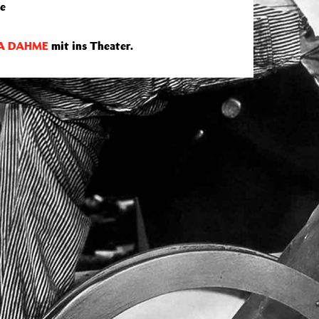
ce
A DAHME
mit ins Theater.