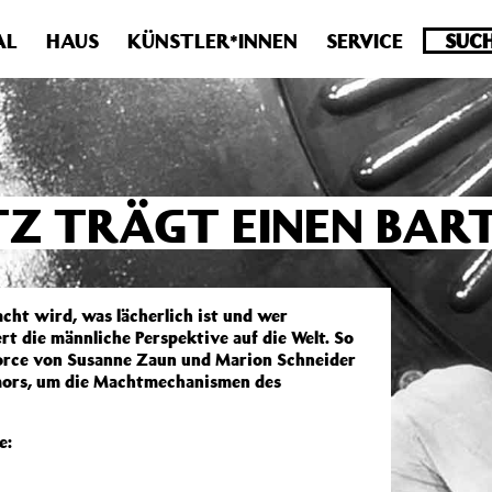
.0 veraltet! Verwende stattdessen get_permalink(). in
/homepa
AL
HAUS
KÜNSTLER*INNEN
SERVICE
TZ TRÄGT EINEN BAR
cht wird, was lächerlich ist und wer
rt die männliche Perspektive auf die Welt. So
 Force von Susanne Zaun und Marion Schneider
umors, um die Machtmechanismen des
e: