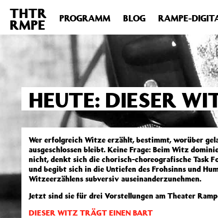
THTR
Deprecated
: Die Funktion post_permalink ist seit Version 4.4
PROGRAMM
BLOG
RAMPE-DIGIT
RMPE
includes/functions.php
on line
6031
HEUTE: DIESER WI
Wer erfolgreich Witze erzählt, bestimmt, worüber gela
ausgeschlossen bleibt. Keine Frage: Beim Witz dominie
nicht, denkt sich die chorisch-choreografische Task
und begibt sich in die Untiefen des Frohsinns und H
Witzeerzählens subversiv auseinanderzunehmen.
Jetzt sind sie für drei Vorstellungen am Theater Ramp
DIESER WITZ TRÄGT EINEN BART