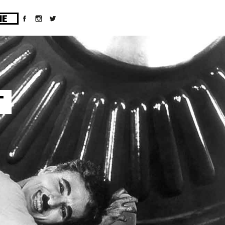
ges/10/d43051023/htdocs/wordpress/wp-
T