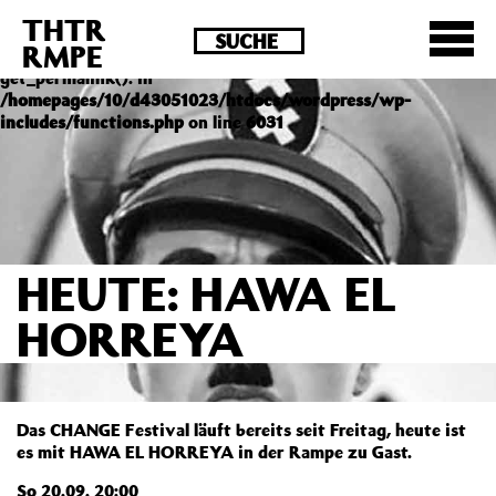
THTR
Deprecated
: Die Funktion post_permalink ist seit
RMPE
Version 4.4.0 veraltet! Verwende stattdessen
get_permalink(). in
/homepages/10/d43051023/htdocs/wordpress/wp-
includes/functions.php
on line
6031
HEUTE: HAWA EL
HORREYA
Das CHANGE Festival läuft bereits seit Freitag, heute ist
es mit HAWA EL HORREYA in der Rampe zu Gast.
So 20.09. 20:00