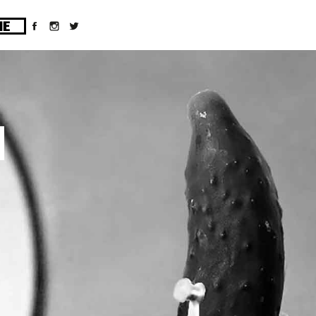
ges/10/d43051023/htdocs/wordpress/wp-