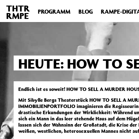
THTR
Deprecated
: Die Funktion post_permalink ist seit Version 4.4
PROGRAMM
BLOG
RAMPE-DIGIT
RMPE
includes/functions.php
on line
6031
HEUTE: HOW TO S
Endlich ist es soweit! HOW TO SELL A MURDER HOUSE
Mit Sibylle Bergs Theaterstück HOW TO SELL A M
IMMOBILIENPORTFOLIO imaginieren die Regisseurin M
drastische Erkundungen der Wirklichkeit: Während unt
sich ein Mann in das leer stehende Haus auf dem Hügel
lassen sich der Wahnsinn der Großstadt, die Krise de
weißen, westlichen, heterosexuellen Mannes nicht au