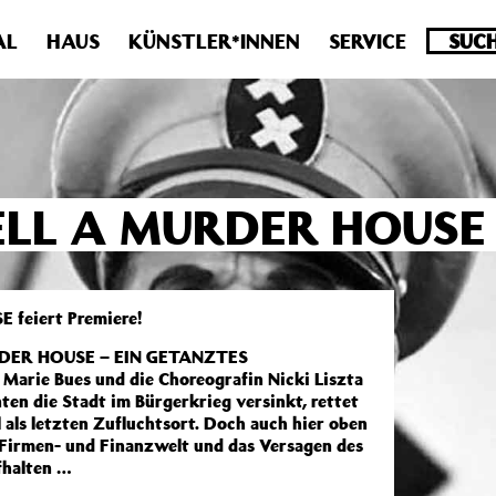
.0 veraltet! Verwende stattdessen get_permalink(). in
/homepa
AL
HAUS
KÜNSTLER*INNEN
SERVICE
ELL A MURDER HOUSE
 feiert Premiere!
URDER HOUSE – EIN GETANZTES
arie Bues und die Choreografin Nicki Liszta
en die Stadt im Bürgerkrieg versinkt, rettet
 als letzten Zufluchtsort. Doch auch hier oben
r Firmen- und Finanzwelt und das Versagen des
fhalten …