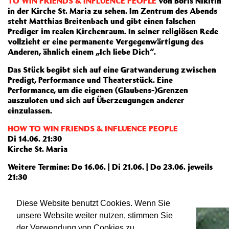
TO WIN FRIENDS & INFLUENCE PEOPLE
von Boris Nikitin
in der Kirche St. Maria zu sehen. Im Zentrum des Abends
steht Matthias Breitenbach und gibt einen falschen
Prediger im realen Kirchenraum. In seiner religiösen Rede
vollzieht er eine permanente Vergegenwärtigung des
Anderen, ähnlich einem „Ich liebe Dich“.
Das Stück begibt sich auf eine Gratwanderung zwischen
Predigt, Performance und Theaterstück. Eine
Performance, um die eigenen (Glaubens-)Grenzen
auszuloten und sich auf Überzeugungen anderer
einzulassen.
HOW TO WIN FRIENDS & INFLUENCE PEOPLE
Di 14.06. 21:30
Kirche St. Maria
Weitere Termine: Do 16.06. | Di 21.06. | Do 23.06. jeweils
21:30
Weiterlesen
Diese Website benutzt Cookies. Wenn Sie
unsere Website weiter nutzen, stimmen Sie
der Verwendung von Cookies zu.