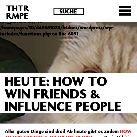
THTR
Deprecated
: Die Funktion post_permalink ist seit
RMPE
Version 4.4.0 veraltet! Verwende stattdessen
get_permalink(). in
/homepages/10/d43051023/htdocs/wordpress/wp-
includes/functions.php
on line
6031
HEUTE: HOW TO
WIN FRIENDS &
INFLUENCE PEOPLE
Aller guten Dinge sind drei! Ab heute gibt es zudem
HOW