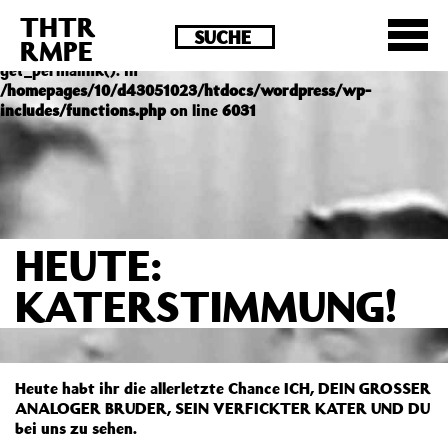
THTR
Deprecated
: Die Funktion post_permalink ist seit
RMPE
Version 4.4.0 veraltet! Verwende stattdessen
get_permalink(). in
/homepages/10/d43051023/htdocs/wordpress/wp-
includes/functions.php
on line
6031
HEUTE:
KATERSTIMMUNG!
Heute habt ihr die allerletzte Chance ICH, DEIN GROSSER
ANALOGER BRUDER, SEIN VERFICKTER KATER UND DU
bei uns zu sehen.