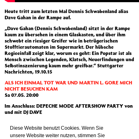
Heute tritt zum letzten Mal Dennis Schwabenland alias
Dave Gahan in der Rampe auf.
„Dave Gahan (Dennis Schwabenland) sitzt in der Rampe
kaum zu übersehen in einem Glaskasten, und über ihm
schwebt ein riesiger Greifer wie in betrügerischen
Stofftierautomaten im Supermarkt. Der hübsche
Regieeinfall zeigt klar, worum es geht: Ein Popstar ist als
Mensch zwischen Legenden, Klatsch, Neuerfindungen und
Selbstinszenierung kaum mehr greifbar.“ Stuttgarter
Nachrichten, 19.10.15
ALS ICH EINMAL TOT WAR UND MARTIN L. GORE MICH
NICHT BESUCHEN KAM
Sa 07.05. 20:00
Im Anschluss: DEPECHE MODE AFTERSHOW PARTY von
und mit DJ DAVE
Sa 07.05. 22:00
Atelier
Diese Website benutzt Cookies. Wenn Sie
Weiterlesen
unsere Website weiter nutzen, stimmen Sie