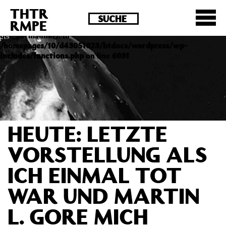
THTR
Deprecated
: Die Funktion post_permalink ist seit
RMPE
Version 4.4.0 veraltet! Verwende stattdessen
get_permalink(). in
/homepages/10/d43051023/htdocs/wordpress/wp-
includes/functions.php
on line
6031
HEUTE: LETZTE
VORSTELLUNG ALS
ICH EINMAL TOT
WAR UND MARTIN
L. GORE MICH