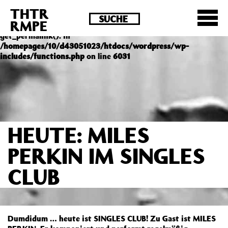
THTR
Deprecated
: Die Funktion post_permalink ist seit
RMPE
Version 4.4.0 veraltet! Verwende stattdessen
get_permalink(). in
/homepages/10/d43051023/htdocs/wordpress/wp-
includes/functions.php
on line
6031
HEUTE: MILES
PERKIN IM SINGLES
CLUB
Dumdidum … heute ist SINGLES CLUB! Zu Gast ist MILES