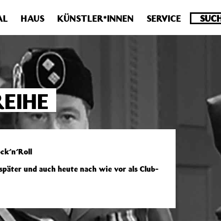
.0 veraltet! Verwende stattdessen get_permalink(). in
/homepa
AL
HAUS
KÜNSTLER*INNEN
SERVICE
EIHE
ck´n´Roll
später und auch heute nach wie vor als Club-