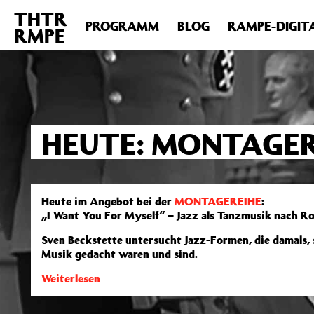
THTR
Deprecated
: Die Funktion post_permalink ist seit Version 4.4
PROGRAMM
BLOG
RAMPE-DIGIT
RMPE
includes/functions.php
on line
6031
HEUTE: MONTAGER
Heute im Angebot bei der
MONTAGEREIHE
:
„I Want You For Myself“ – Jazz als Tanzmusik nach Ro
Sven Beckstette untersucht Jazz-Formen, die damals, 
Musik gedacht waren und sind.
Weiterlesen