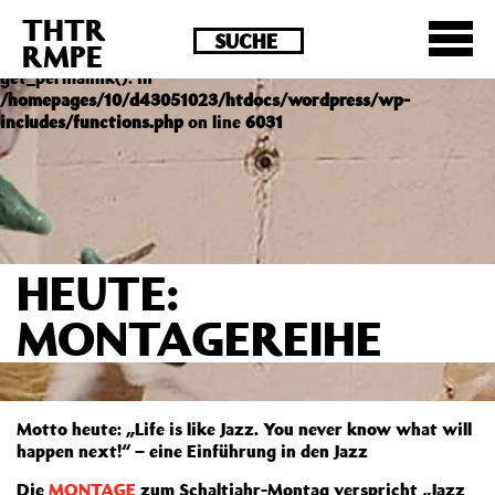
THTR
Deprecated
: Die Funktion post_permalink ist seit
RMPE
Version 4.4.0 veraltet! Verwende stattdessen
get_permalink(). in
/homepages/10/d43051023/htdocs/wordpress/wp-
includes/functions.php
on line
6031
HEUTE:
MONTAGEREIHE
Motto heute: „Life is like Jazz. You never know what will
happen next!“ – eine Einführung in den Jazz
Die
MONTAGE
zum Schaltjahr-Montag verspricht „Jazz