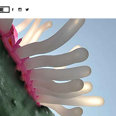
ges/10/d43051023/htdocs/wordpress/wp-