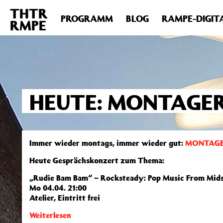
THTR
Deprecated
: Die Funktion post_permalink ist seit Version 4.4
PROGRAMM
BLOG
RAMPE-DIGIT
RMPE
includes/functions.php
on line
6031
HEUTE: MONTAGER
Immer wieder montags, immer wieder gut:
MONTAGE
Heute Gesprächskonzert zum Thema:
„Rudie Bam Bam“ – Rocksteady: Pop Music From Mids
Mo 04.04. 21:00
Atelier, Eintritt frei
Weiterlesen