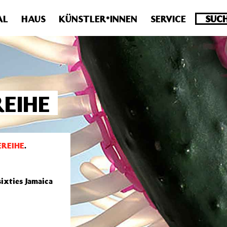
.0 veraltet! Verwende stattdessen get_permalink(). in
/homepa
AL
HAUS
KÜNSTLER*INNEN
SERVICE
EIHE
REIHE
.
ixties Jamaica