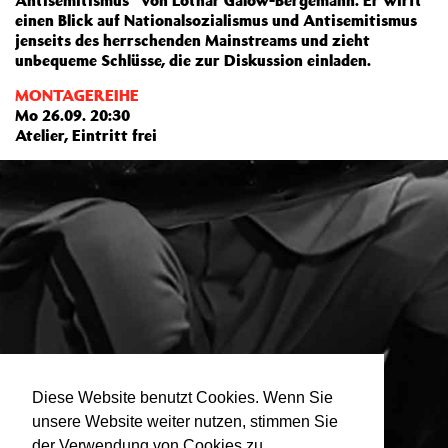
Antisemitismus“ von Lothar Galow-Bergemann. Er wirft
einen Blick auf Nationalsozialismus und Antisemitismus
jenseits des herrschenden Mainstreams und zieht
unbequeme Schlüsse, die zur Diskussion einladen.
MONTAGEREIHE
Mo 26.09. 20:30
Atelier, Eintritt frei
Diese Website benutzt Cookies. Wenn Sie
unsere Website weiter nutzen, stimmen Sie
der Verwendung von Cookies zu.