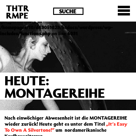
THTR
Deprecated
: Die Funktion post_permalink ist seit
RMPE
Version 4.4.0 veraltet! Verwende stattdessen
get_permalink(). in
/homepages/10/d43051023/htdocs/wordpress/wp-
includes/functions.php
on line
6031
HEUTE:
MONTAGEREIHE
Nach einwöchiger Abwesenheit ist die MONTAGEREIHE
wieder zurück! Heute geht es unter dem Titel
„It´s Easy
To Own A Silvertone!“
um nordamerikanische