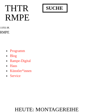
THTR
Deprecated
: Die Funktion post_permalink ist seit Version 4.4.0 veraltet!
Verwende stattdessen get_permalink(). in
RMPE
/homepages/10/d43051023/htdocs/wordpress/wp-includes/functions.php
on
line
6031
THTR
RMPE
Programm
Blog
Rampe-Digital
Haus
Künstler*innen
Service
HEUTE: MONTAGEREIHE