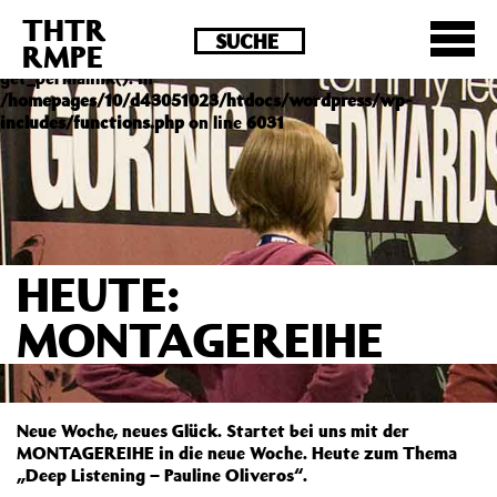
THTR
Deprecated
: Die Funktion post_permalink ist seit
RMPE
Version 4.4.0 veraltet! Verwende stattdessen
get_permalink(). in
/homepages/10/d43051023/htdocs/wordpress/wp-
includes/functions.php
on line
6031
HEUTE:
MONTAGEREIHE
Neue Woche, neues Glück. Startet bei uns mit der
MONTAGEREIHE in die neue Woche. Heute zum Thema
„Deep Listening – Pauline Oliveros“.