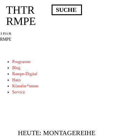
THTR
Deprecated
: Die Funktion post_permalink ist seit Version 4.4.0 veraltet!
Verwende stattdessen get_permalink(). in
RMPE
/homepages/10/d43051023/htdocs/wordpress/wp-includes/functions.php
on
line
6031
THTR
RMPE
Programm
Blog
Rampe-Digital
Haus
Künstler*innen
Service
HEUTE: MONTAGEREIHE