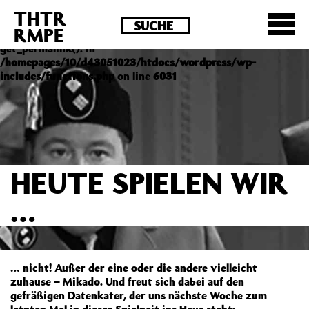
THTR
Deprecated
: Die Funktion post_permalink ist seit
RMPE
Version 4.4.0 veraltet! Verwende stattdessen
get_permalink(). in
/homepages/10/d43051023/htdocs/wordpress/wp-
includes/functions.php
on line
6031
HEUTE SPIELEN WIR
…
… nicht! Außer der eine oder die andere vielleicht
zuhause – Mikado. Und freut sich dabei auf den
gefräßigen Datenkater, der uns nächste Woche zum