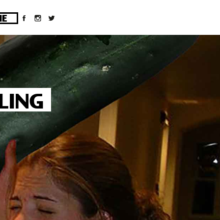
ges/10/d43051023/htdocs/wordpress/wp-
LING