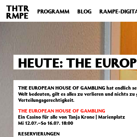
THTR
Deprecated
: Die Funktion post_permalink ist seit Version 4.4
PROGRAMM
BLOG
RAMPE-DIGIT
RMPE
includes/functions.php
on line
6031
HEUTE: THE EURO
THE EUROPEAN HOUSE OF GAMBLING hat endlich seine S
Welt bedeuten, gilt es alles zu verlieren und nichts z
Verteilungsgerechtigkeit.
THE EUROPEAN HOUSE OF GAMBLING
Ein Casino für alle von Tanja Krone | Marienplatz
Mi 12.07.–So 16.07. 18:00
RESERVIERUNGEN