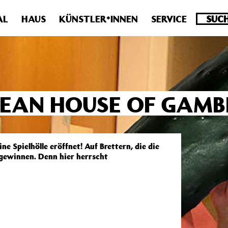
.0 veraltet! Verwende stattdessen get_permalink(). in
/homepa
AL
HAUS
KÜNSTLER*INNEN
SERVICE
PEAN HOUSE OF GAMB
pielhölle eröffnet! Auf Brettern, die die
u gewinnen. Denn hier herrscht