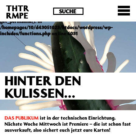
THTR
Deprecated
: Die Funktion post_permalink ist seit
RMPE
Version 4.4.0 veraltet! Verwende stattdessen
get_permalink(). in
/homepages/10/d43051023/htdocs/wordpress/wp-
includes/functions.php
on line
6031
HINTER DEN
KULISSEN…
DAS PUBLIKUM
ist in der technischen Einrichtung.
Nächste Woche Mittwoch ist Premiere – die ist schon fast
ausverkauft, also sichert euch jetzt eure Karten!