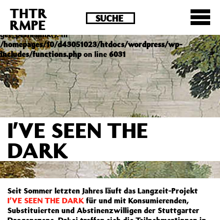
THTR
Deprecated
: Die Funktion post_permalink ist seit
RMPE
Version 4.4.0 veraltet! Verwende stattdessen
get_permalink(). in
/homepages/10/d43051023/htdocs/wordpress/wp-
includes/functions.php
on line
6031
I’VE SEEN THE
DARK
Seit Sommer letzten Jahres läuft das Langzeit-Projekt
I’VE SEEN THE DARK
für und mit Konsumierenden,
Substituierten und Abstinenzwilligen der Stuttgarter