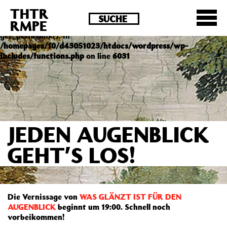
THTR
Deprecated
: Die Funktion post_permalink ist seit
RMPE
Version 4.4.0 veraltet! Verwende stattdessen
get_permalink(). in
/homepages/10/d43051023/htdocs/wordpress/wp-
includes/functions.php
on line
6031
JEDEN AUGENBLICK
GEHT’S LOS!
Die Vernissage von
WAS GLÄNZT IST FÜR DEN
AUGENBLICK
beginnt um 19:00. Schnell noch
vorbeikommen!