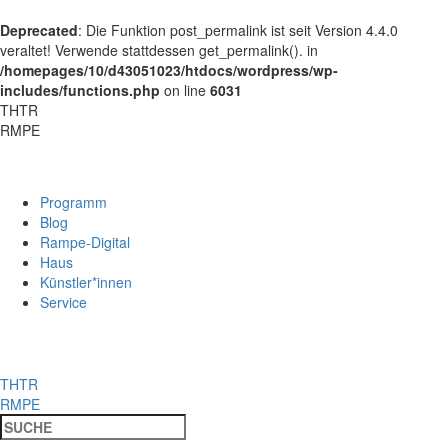
Deprecated
: Die Funktion post_permalink ist seit Version 4.4.0
veraltet! Verwende stattdessen get_permalink(). in
/homepages/10/d43051023/htdocs/wordpress/wp-
includes/functions.php
on line
6031
THTR
RMPE
Programm
Blog
Rampe-Digital
Haus
Künstler*innen
Service
THTR
RMPE