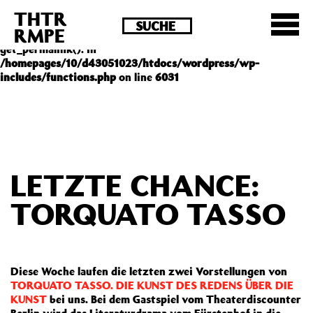
THTR
Deprecated
: Die Funktion post_permalink ist seit
RMPE
Version 4.4.0 veraltet! Verwende stattdessen
get_permalink(). in
/homepages/10/d43051023/htdocs/wordpress/wp-
includes/functions.php
on line
6031
LETZTE CHANCE:
TORQUATO TASSO
Diese Woche laufen die letzten zwei Vorstellungen von
TORQUATO TASSO. DIE KUNST DES REDENS ÜBER DIE
KUNST
bei uns. Bei dem Gastspiel vom Theaterdiscounter