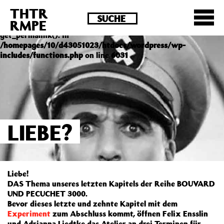
THTR
Deprecated
: Die Funktion post_permalink ist seit
RMPE
Version 4.4.0 veraltet! Verwende stattdessen
get_permalink(). in
/homepages/10/d43051023/htdocs/wordpress/wp-
includes/functions.php
on line
6031
LIEBE?
Liebe!
DAS Thema unseres letzten Kapitels der Reihe BOUVARD
UND PECUCHET 3000.
Bevor dieses letzte und zehnte Kapitel mit dem
Experiment
zum Abschluss kommt, öffnen Felix Ensslin
und Adrianna Liedtke das Atelier an drei Terminen für