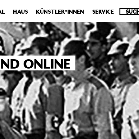
.0 veraltet! Verwende stattdessen get_permalink(). in
/homepa
AL
HAUS
KÜNSTLER*INNEN
SERVICE
UND ONLINE