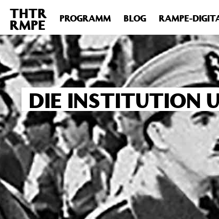
THTR
Deprecated
: Die Funktion post_permalink ist seit Version 4.4
PROGRAMM
BLOG
RAMPE-DIGIT
RMPE
includes/functions.php
on line
6031
DIE INSTITUTION 