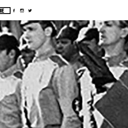
ges/10/d43051023/htdocs/wordpress/wp-