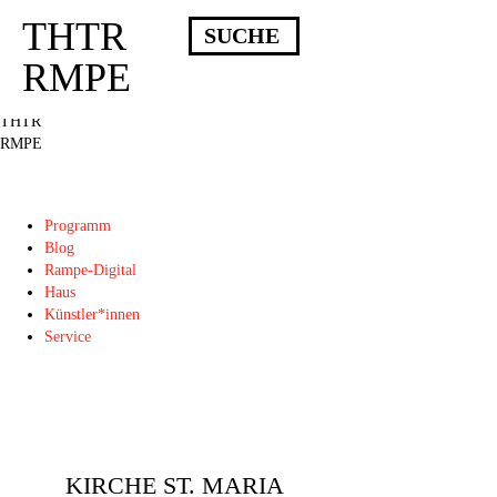
THTR
Deprecated
: Die Funktion post_permalink ist seit Version 4.4.0 veraltet!
Verwende stattdessen get_permalink(). in
RMPE
/homepages/10/d43051023/htdocs/wordpress/wp-includes/functions.php
on
line
6031
THTR
RMPE
Programm
Blog
Rampe-Digital
Haus
Künstler*innen
Service
KIRCHE ST. MARIA