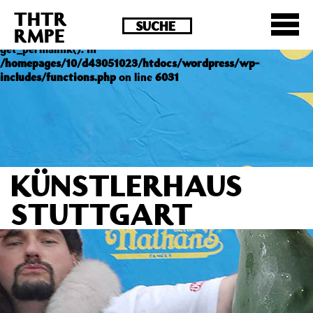
THTR
Deprecated
: Die Funktion post_permalink ist seit
RMPE
Version 4.4.0 veraltet! Verwende stattdessen
get_permalink(). in
/homepages/10/d43051023/htdocs/wordpress/wp-
includes/functions.php
on line
6031
KÜNSTLERHAUS
STUTTGART