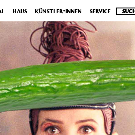
.0 veraltet! Verwende stattdessen get_permalink(). in
/homepa
AL
HAUS
KÜNSTLER*INNEN
SERVICE