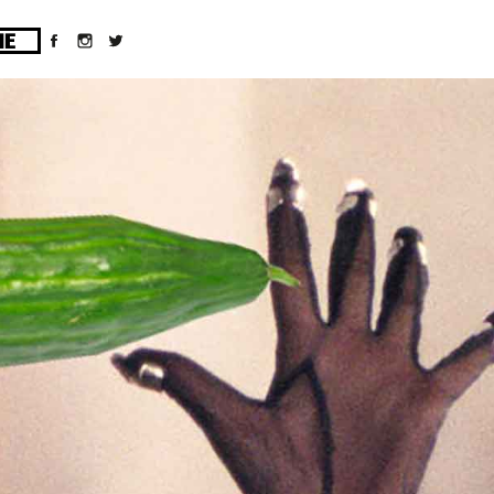
ges/10/d43051023/htdocs/wordpress/wp-