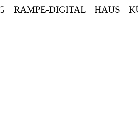
G
RAMPE-DIGITAL
HAUS
K
ende stattdessen get_permalink(). in
/homepages/10/d43051023/htdocs/wordpr