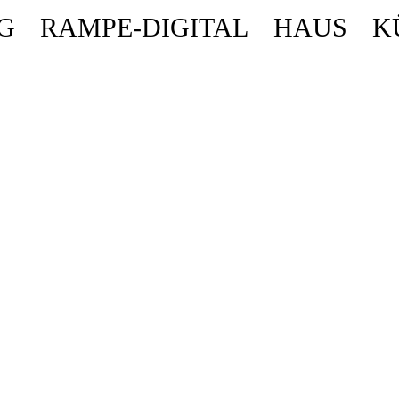
G
RAMPE-DIGITAL
HAUS
K
ende stattdessen get_permalink(). in
/homepages/10/d43051023/htdocs/wordpr