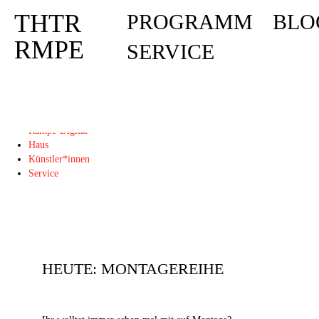
THTR
PROGRAMM
BLO
Deprecated
: Die Funktion post_permalink ist seit Version 4.4.0 veraltet! Verw
THTR
RMPE
SERVICE
RMPE
Programm
Blog
Rampe-Digital
Haus
Künstler*innen
Service
HEUTE: MONTAGEREIHE