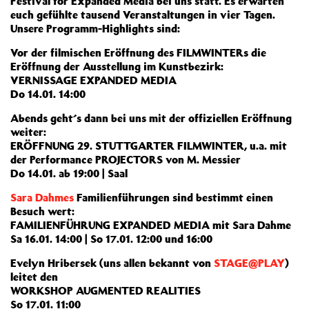
Festival for Expanded Media bei uns statt. Es erwarten
euch gefühlte tausend Veranstaltungen in vier Tagen.
Unsere Programm-Highlights sind:
Vor der filmischen Eröffnung des FILMWINTERs die
Eröffnung der Ausstellung im Kunstbezirk:
VERNISSAGE EXPANDED MEDIA
Do 14.01. 14:00
Abends geht´s dann bei uns mit der offiziellen Eröffnung
weiter:
ERÖFFNUNG 29. STUTTGARTER FILMWINTER, u.a. mit
der Performance PROJECTORS von M. Messier
Do 14.01. ab 19:00 | Saal
Sara Dahmes
Familienführungen sind bestimmt einen
Besuch wert:
FAMILIENFÜHRUNG EXPANDED MEDIA mit Sara Dahme
Sa 16.01. 14:00 | So 17.01. 12:00 und 16:00
Evelyn Hribersek (uns allen bekannt von
STAGE@PLAY
)
leitet den
WORKSHOP AUGMENTED REALITIES
So 17.01. 11:00