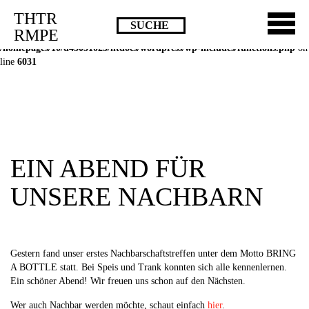
THTR
Deprecated
: Die Funktion post_permalink ist seit Version 4.4.0 veraltet!
RMPE
Verwende stattdessen get_permalink(). in
/homepages/10/d43051023/htdocs/wordpress/wp-includes/functions.php
on
line
6031
EIN ABEND FÜR
UNSERE NACHBARN
Gestern fand unser erstes Nachbarschaftstreffen unter dem Motto BRING
A BOTTLE statt. Bei Speis und Trank konnten sich alle kennenlernen.
Ein schöner Abend! Wir freuen uns schon auf den Nächsten.
Wer auch Nachbar werden möchte, schaut einfach
hier
.