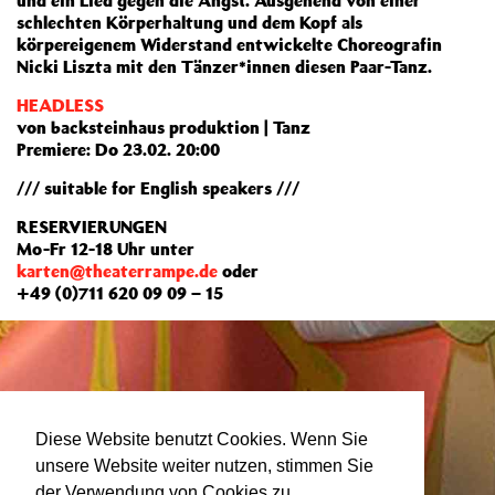
und ein Lied gegen die Angst. Ausgehend von einer
schlechten Körperhaltung und dem Kopf als
körpereigenem Widerstand entwickelte Choreografin
Nicki Liszta mit den Tänzer*innen diesen Paar-Tanz.
HEADLESS
von backsteinhaus produktion | Tanz
Premiere: Do 23.02. 20:00
/// suitable for English speakers ///
RESERVIERUNGEN
Mo-Fr 12-18 Uhr unter
karten@theaterrampe.de
oder
+49 (0)711 620 09 09 – 15
Diese Website benutzt Cookies. Wenn Sie
unsere Website weiter nutzen, stimmen Sie
der Verwendung von Cookies zu.