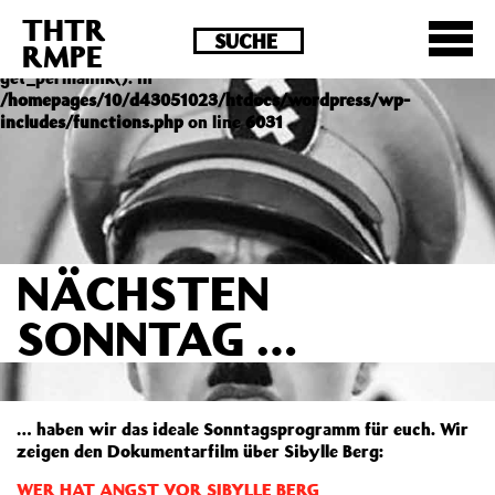
THTR
Deprecated
: Die Funktion post_permalink ist seit
RMPE
Version 4.4.0 veraltet! Verwende stattdessen
get_permalink(). in
/homepages/10/d43051023/htdocs/wordpress/wp-
includes/functions.php
on line
6031
NÄCHSTEN
SONNTAG …
… haben wir das ideale Sonntagsprogramm für euch. Wir
zeigen den Dokumentarfilm über Sibylle Berg:
WER HAT ANGST VOR SIBYLLE BERG