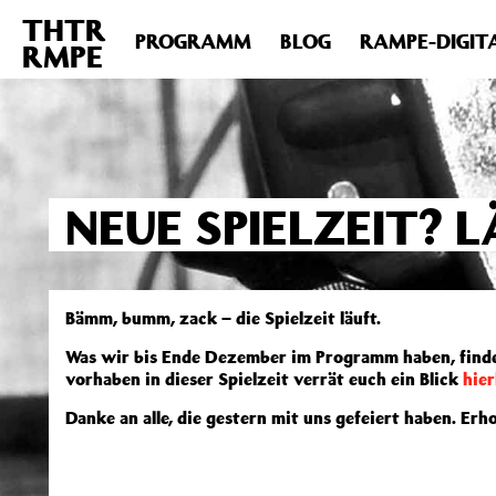
THTR
Deprecated
: Die Funktion post_permalink ist seit Version 4.4
PROGRAMM
BLOG
RAMPE-DIGIT
RMPE
includes/functions.php
on line
6031
NEUE SPIELZEIT? L
Bämm, bumm, zack – die Spielzeit läuft.
Was wir bis Ende Dezember im Programm haben, finde
vorhaben in dieser Spielzeit verrät euch ein Blick
hier
Danke an alle, die gestern mit uns gefeiert haben. Erh