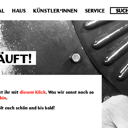
.0 veraltet! Verwende stattdessen get_permalink(). in
/homepa
AL
HAUS
KÜNSTLER*INNEN
SERVICE
ÄUFT!
t ihr mit
diesem Klick
. Was wir sonst noch so
hin
.
olt euch schön und bis bald!