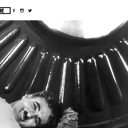
ges/10/d43051023/htdocs/wordpress/wp-