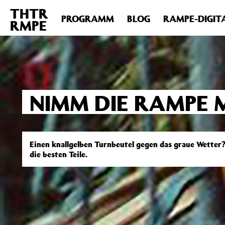
THTR
Deprecated
: Die Funktion post_permalink ist seit Version 4.4
PROGRAMM
BLOG
RAMPE-DIGIT
RMPE
includes/functions.php
on line
6031
NIMM DIE RAMPE 
Einen knallgelben Turnbeutel gegen das graue Wetter
die besten Teile.