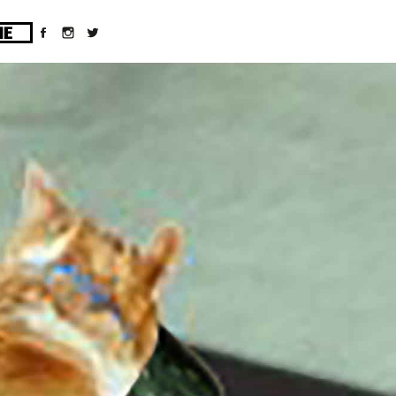
ges/10/d43051023/htdocs/wordpress/wp-