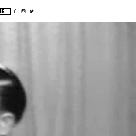
ges/10/d43051023/htdocs/wordpress/wp-