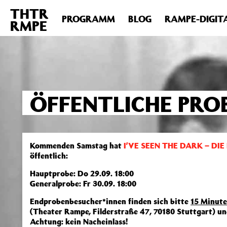
THTR
Deprecated
: Die Funktion post_permalink ist seit Version 4.4
PROGRAMM
BLOG
RAMPE-DIGIT
RMPE
includes/functions.php
on line
6031
ÖFFENTLICHE PRO
Kommenden Samstag hat
I’VE SEEN THE DARK – D
öffentlich:
Hauptprobe: Do 29.09. 18:00
Generalprobe: Fr 30.09. 18:00
Endprobenbesucher*innen finden sich bitte
15 Minute
(Theater Rampe, Filderstraße 47, 70180 Stuttgart) un
Achtung: kein Nacheinlass!