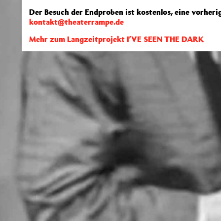
Der Besuch der Endproben ist kostenlos, eine vorherig
kontakt@theaterrampe.de
Mehr zum Langzeitprojekt I’VE SEEN THE DARK