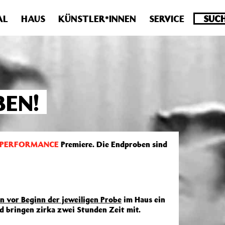
.0 veraltet! Verwende stattdessen get_permalink(). in
/homepa
AL
HAUS
KÜNSTLER*INNEN
SERVICE
BEN!
IE PERFORMANCE
Premiere. Die Endproben sind
n vor Beginn der jeweiligen Probe
im Haus ein
d bringen zirka zwei Stunden Zeit mit.