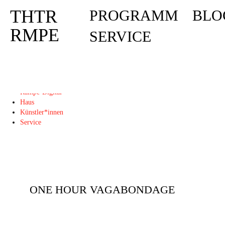
THTR
PROGRAMM
BLO
Deprecated
: Die Funktion post_permalink ist seit Version 4.4.0 veraltet! Verw
THTR
RMPE
SERVICE
RMPE
Programm
Blog
Rampe-Digital
Haus
Künstler*innen
Service
ONE HOUR VAGABONDAGE