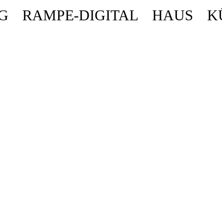
G
RAMPE-DIGITAL
HAUS
K
ende stattdessen get_permalink(). in
/homepages/10/d43051023/htdocs/wordpr