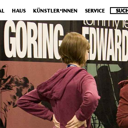
.0 veraltet! Verwende stattdessen get_permalink(). in
/homepa
AL
HAUS
KÜNSTLER*INNEN
SERVICE