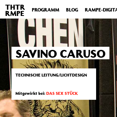
THTR
Deprecated
: Die Funktion post_permalink ist seit Version 4.4
PROGRAMM
BLOG
RAMPE-DIGIT
RMPE
includes/functions.php
on line
6031
SAVINO CARUSO
TECHNISCHE LEITUNG/LICHTDESIGN
Mitgewirkt bei:
DAS SEX STÜCK