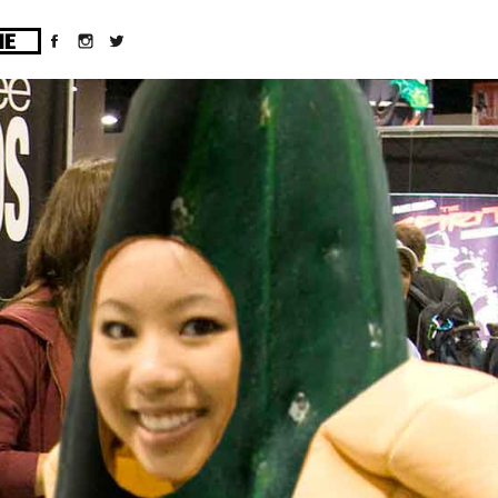
ges/10/d43051023/htdocs/wordpress/wp-